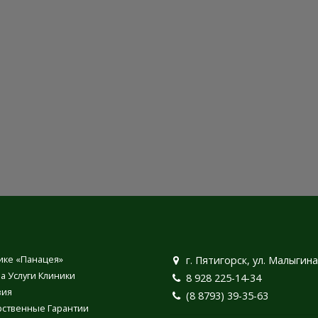
ике «Панацея»
г. Пятигорск, ул. Малыгина
а Услуги Клиники
8 928 225-14-34
зия
(8 8793) 39-35-63
рственные Гарантии