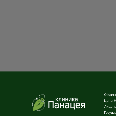
О Клин
Цены Н
Лицен
Госуда