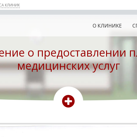
СА КЛИНИК
горск
О КЛИНИКЕ
С
окумск
ние о предоставлении 
медицинских услуг