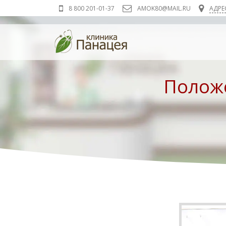
8 800 201-01-37
AMOK80@MAIL.RU
АДРЕ
Пяти
Зелен
Положе